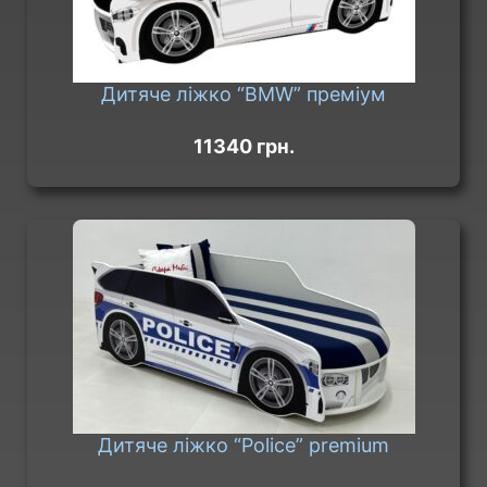
Дитяче ліжко “BMW” преміум
11340 грн.
Дитяче ліжко “Police” premium