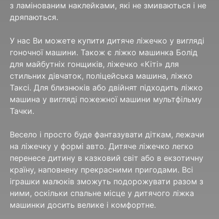
з ламінованим наклейками, які не змиваються і не
дряпаються.
У нас Ви можете купити дитяче ліжечко у вигляді
гоночної машини. Також є ліжко машинка Болід
для майбутніх гонщиків, ліжечко «Кіті» для
стильних дівчаток, поліцейська машина, ліжко
Таксі. Для близнюків або двійнят підходить ліжко
машина у вигляді пожежної машини мультфільму
Тачки.
Весело і просто буде фантазувати діткам, лежачи
на ліжечку у формі авто. Дитяче ліжечко легко
перенесе дитину в казковий світ або в екзотичну
країну, наповнену прекрасними пригодами. Всі
іграшки малюків зможуть подорожувати разом з
ними, оскільки спальне місце у дитячого ліжка
машинки досить велике і комфортне.