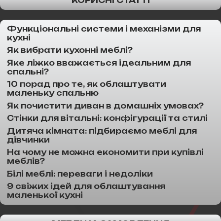
КОРИСНІ СТАТТІ
Функціональні системи і механізми для
кухні
Як вибрати кухонні меблі?
Яке ліжко вважається ідеальним для
спальні?
10 порад про те, як облаштувати
маленьку спальню
Як почистити диван в домашніх умовах?
Стінки для вітальні: конфігурації та стилі
Дитяча кімната: підбираємо меблі для
дівчинки
На чому не можна економити при купівлі
меблів?
Білі меблі: переваги і недоліки
9 свіжих ідей для облаштування
маленької кухні