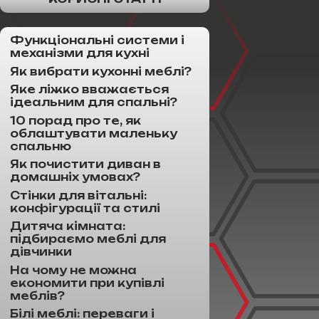
Функціональні системи і
механізми для кухні
Як вибрати кухонні меблі?
Яке ліжко вважається
ідеальним для спальні?
10 порад про те, як
облаштувати маленьку
спальню
Як почистити диван в
домашніх умовах?
Стінки для вітальні:
конфігурації та стилі
Дитяча кімната:
підбираємо меблі для
дівчинки
На чому не можна
економити при купівлі
меблів?
Білі меблі: переваги і