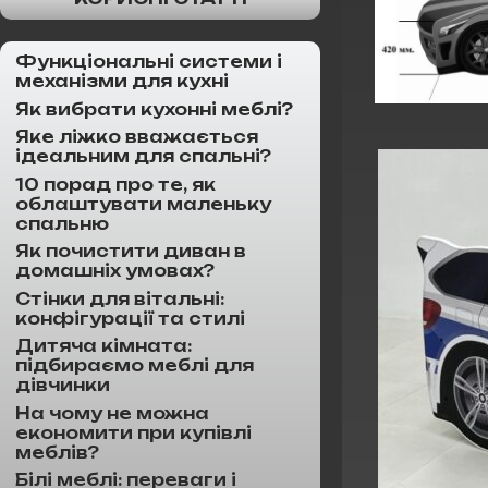
Функціональні системи і
механізми для кухні
Як вибрати кухонні меблі?
Яке ліжко вважається
ідеальним для спальні?
10 порад про те, як
облаштувати маленьку
спальню
Як почистити диван в
домашніх умовах?
Стінки для вітальні:
конфігурації та стилі
Дитяча кімната:
підбираємо меблі для
дівчинки
На чому не можна
економити при купівлі
меблів?
Білі меблі: переваги і