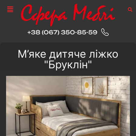
М’яке дитяче ліжко
"Бруклін"