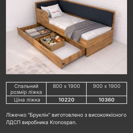
Спальний
800 х 1900
900 х 1900
розмір ліжка
Ціна ліжка
10220
10360
Ліжечко “Бруклін” виготовлено з високоякісного
ЛДСП виробника Kronospan.