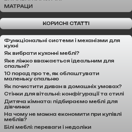
МАТРАЦИ
КОРИСНІ СТАТТІ
Функціональні системи і механізми для
кухні
Як вибрати кухонні меблі?
Яке ліжко вважається ідеальним для
спальні?
10 порад про те, як облаштувати
маленьку спальню
Як почистити диван в домашніх умовах?
Стінки для вітальні: конфігурації та стилі
Дитяча кімната: підбираємо меблі для
дівчинки
На чому не можна економити при купівлі
меблів?
Білі меблі: переваги і недоліки