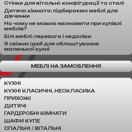
Стінки для вітальні: конфігурації та стилі
Дитяча кімната: підбираємо меблі для
дівчинки
На чому не можна економити при купівлі
меблів?
Білі меблі: переваги і недоліки
9 свіжих ідей для облаштування
маленької кухні
МЕБЛІ НА ЗАМОВЛЕННЯ
КУХНІ
КУХНІ КЛАСИЧНІ, НЕОКЛАСИКА
ПРИХОЖІ
ДИТЯЧІ
ГАРДЕРОБНІ КІМНАТИ
ШАФИ КУПЕ
СПАЛЬНІ / ВІТАЛЬНІ