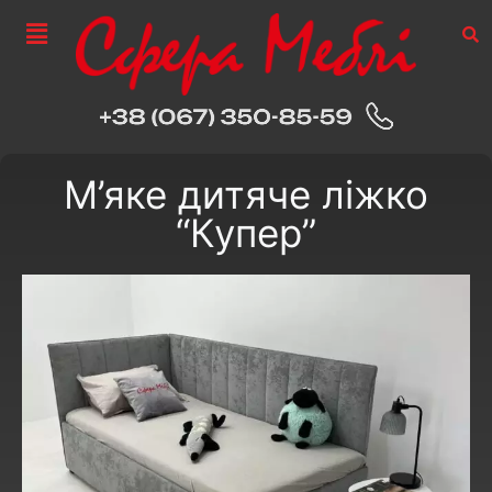
М’яке дитяче ліжко
“Купер”