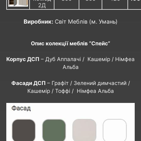
2Д
Виробник:
Світ Меблів (м. Умань)
Опис колекції меблів “Спейс”
Корпус ДСП
– Дуб Аппалачі / Кашемір / Німфеа
Альба
Фасади ДСП
– Графіт / Зелений димчастий /
Кашемір / Тоффі / Німфеа Альба