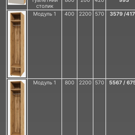
столик
Модуль 1
400
2200
570
3579 /41
Модуль 1
800
2200
570
5567 / 67