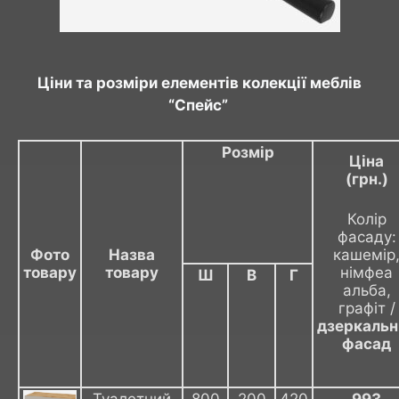
Ціни та розміри елементів колекції меблів
“Спейс”
Розмір
Ціна
(грн.)
Колір
фасаду:
Фото
Назва
кашемір
товару
товару
німфеа
Ш
В
Г
альба,
графіт /
дзеркальн
фасад
Туалетний
800
200
420
993