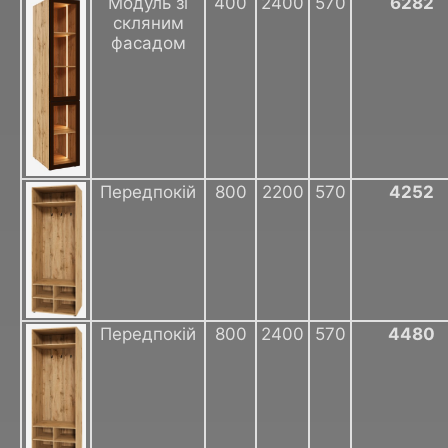
Модуль зі
400
2400
570
6282
скляним
фасадом
Передпокій
800
2200
570
4252
Передпокій
800
2400
570
4480