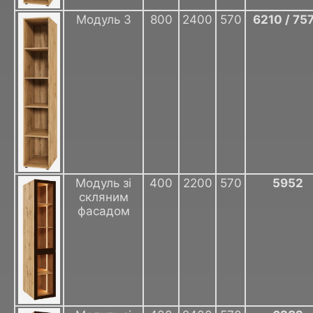
Модуль 3
800
2400
570
6210 / 75
Модуль зі
400
2200
570
5952
скляним
фасадом