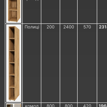
Полиці
200
2400
570
231
комод
800
800
420
196