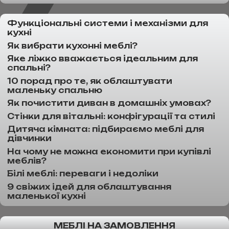
Функціональні системи і механізми для
кухні
Як вибрати кухонні меблі?
Яке ліжко вважається ідеальним для
спальні?
10 порад про те, як облаштувати
маленьку спальню
Як почистити диван в домашніх умовах?
Стінки для вітальні: конфігурації та стилі
Дитяча кімната: підбираємо меблі для
дівчинки
На чому не можна економити при купівлі
меблів?
Білі меблі: переваги і недоліки
9 свіжих ідей для облаштування
маленької кухні
МЕБЛІ НА ЗАМОВЛЕННЯ