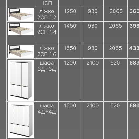
1СП
ліжко
1250
980
2065
36
2СП 1,2
ліжко
1450
980
2065
39
2СП 1,4
ліжко
1650
980
2065
43
2СП 1,6
шафа
1200
2100
520
68
3Д+3Д
шафа
1500
2100
520
89
4Д+4Д