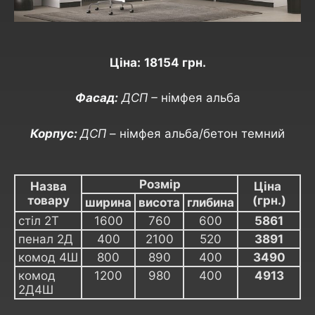
Ціна:
18154 грн.
Фасад:
ДСП –
німфея альба
Корпус:
ДСП
– німфея альба/бетон темний
Розмір
Назва
Ціна
товару
(грн.)
ширина
висота
глибина
стіл 2Т
1600
760
600
5861
пенал 2Д
400
2100
520
3891
комод 4Ш
800
890
400
3490
комод
1200
980
400
4913
2Д4Ш