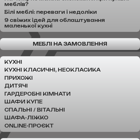
меблів?
Білі меблі: переваги і недоліки
9 свіжих ідей для облаштування
маленької кухні
МЕБЛІ НА ЗАМОВЛЕННЯ
КУХНІ
КУХНІ КЛАСИЧНІ, НЕОКЛАСИКА
ПРИХОЖІ
ДИТЯЧІ
ГАРДЕРОБНІ КІМНАТИ
ШАФИ КУПЕ
СПАЛЬНІ / ВІТАЛЬНІ
ШАФА-ЛІЖКО
ONLINE-ПРОЄКТ