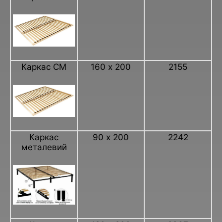
Каркас СМ
160 х 200
2155
Каркас
90 х 200
2242
металевий