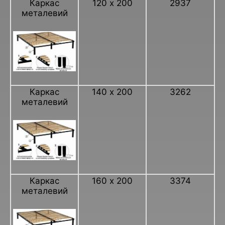
Каркас
120 х 200
2937
металевий
Каркас
140 х 200
3262
металевий
Каркас
160 х 200
3374
металевий