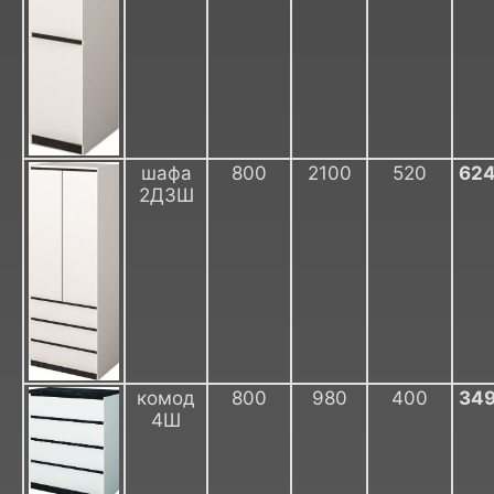
шафа
800
2100
520
62
2Д3Ш
комод
800
980
400
34
4Ш