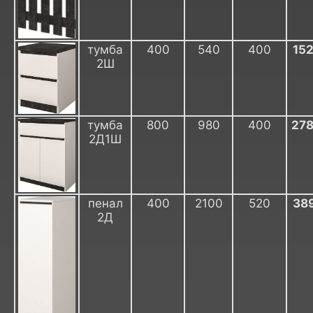
тумба
400
540
400
15
2Ш
тумба
800
980
400
27
2Д1Ш
пенал
400
2100
520
38
2Д