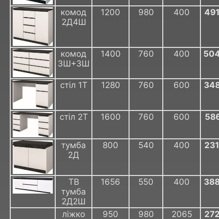
комод
1200
980
400
49
2Д4Ш
комод
1400
760
400
50
3Ш+3Ш
стіл 1Т
1280
760
600
34
стіл 2Т
1600
760
600
58
тумба
800
540
400
23
2Д
ТВ
1656
550
400
38
тумба
2Д2Ш
ліжко
950
980
2065
27