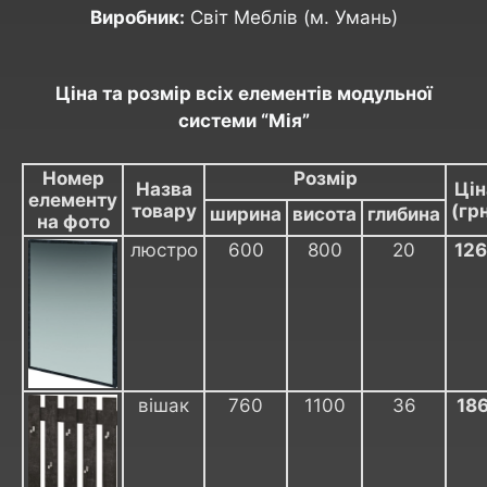
Виробник:
Світ Меблів (м. Умань)
Ціна та розмір всіх елементів модульної
системи “Мія”
Номер
Розмір
Назва
Ці
елементу
товару
(грн
ширина
висота
глибина
на фото
люстро
600
800
20
12
вішак
760
1100
36
18