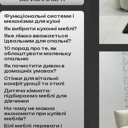
Функціональні системи і
механізми для кухні
Як вибрати кухонні меблі?
Яке ліжко вважається
ідеальним для спальні?
10 порад про те, як
облаштувати маленьку
спальню
Як почистити диван в
домашніх умовах?
Стінки для вітальні:
конфігурації та стилі
Дитяча кімната:
підбираємо меблі для
дівчинки
На чому не можна
економити при купівлі
меблів?
Білі меблі: переваги і