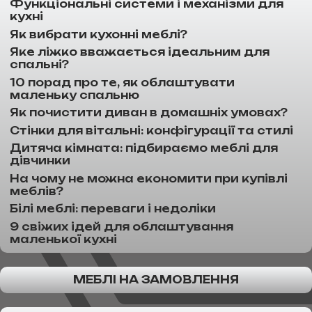
Функціональні системи і механізми для
кухні
Як вибрати кухонні меблі?
Яке ліжко вважається ідеальним для
спальні?
10 порад про те, як облаштувати
маленьку спальню
Як почистити диван в домашніх умовах?
Стінки для вітальні: конфігурації та стилі
Дитяча кімната: підбираємо меблі для
дівчинки
На чому не можна економити при купівлі
меблів?
Білі меблі: переваги і недоліки
9 свіжих ідей для облаштування
маленької кухні
МЕБЛІ НА ЗАМОВЛЕННЯ