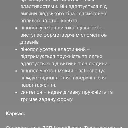
властивостями. Він адаптується під
вигини людського тіла і сприятливо
впливає на стан хребта.
пінополіуретан високої щільності –
виступає формотворчим елементом
диванів
пінополіуретан еластичний –
підтримується пружність та легко
адаптується під вигини тіла людини.
пінополіуретан м’який – забезпечує
швидке відновлення поверхні після
навантаження.
синтепон – надає дивану пружність та
тримає задану форму.
Каркас:
Складається з ДСП і євробруса. Таке поєднання