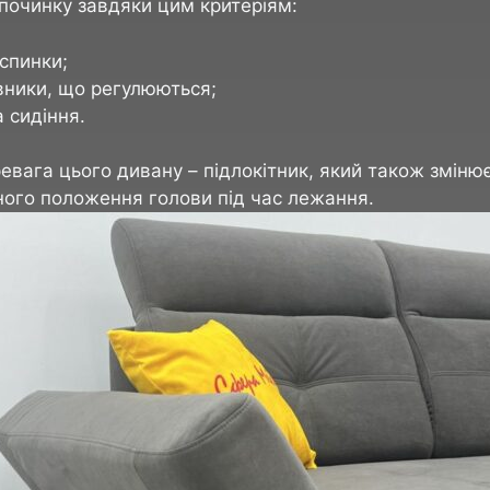
ідпочинку завдяки цим критеріям:
спинки;
вники, що регулюються;
 сидіння.
ревага цього дивану – підлокітник, який також зміню
ого положення голови під час лежання.