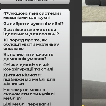
Функціональні системи і
механізми для кухні
Як вибрати кухонні меблі?
Яке ліжко вважається
ідеальним для спальні?
10 порад про те, як
облаштувати маленьку
спальню
Як почистити диван в
домашніх умовах?
Стінки для вітальні:
конфігурації та стилі
Дитяча кімната:
підбираємо меблі для
дівчинки
На чому не можна
економити при купівлі
меблів?
Білі меблі: переваги і