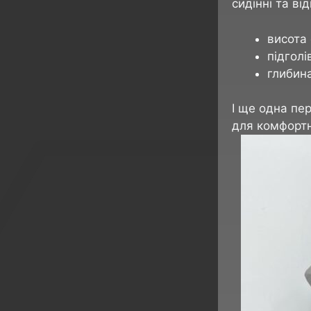
сидінні та в
висота 
підголі
глибина
І ще одна пе
для комфортн