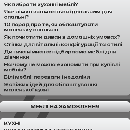
Як вибрати кухонні меблі?
Яке ліжко вважається ідеальним для
спальні?
10 порад про те, як облаштувати
маленьку спальню
Як почистити диван в домашніх умовах?
Стінки для вітальні: конфігурації та стилі
Дитяча кімната: підбираємо меблі для
дівчинки
На чому не можна економити при купівлі
меблів?
Білі меблі: переваги і недоліки
9 свіжих ідей для облаштування
маленької кухні
МЕБЛІ НА ЗАМОВЛЕННЯ
КУХНІ