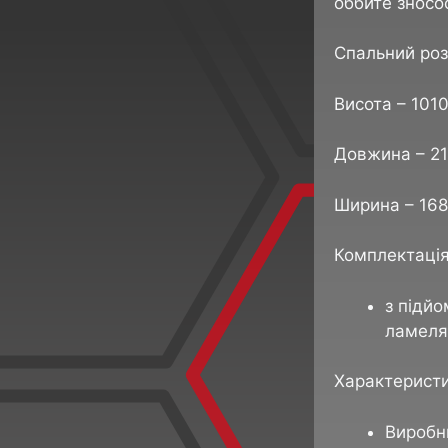
оббите зносо
Спальний роз
Висота – 101
Довжина – 21
Ширина – 168
Комплектація
з підй
ламеля
Характеристи
Виробни