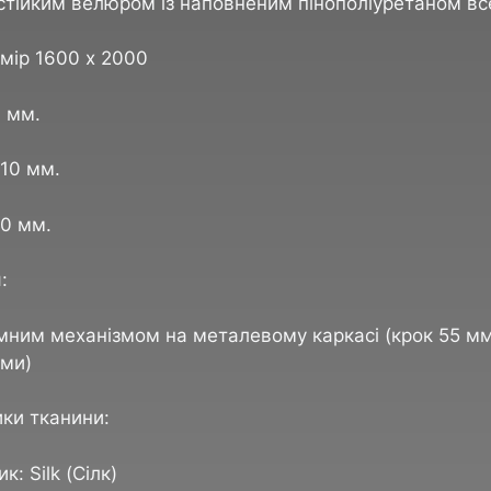
стійким велюром із наповненим пінополіуретаном вс
мір 1600 х 2000
0 мм.
10 мм.
0 мм.
:
омним механізмом на металевому каркасі (крок 55 м
ми)
ки тканини:
к: Silk (Сілк)