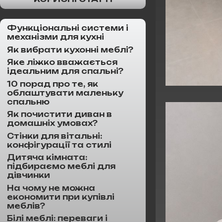
Функціональні системи і
механізми для кухні
Як вибрати кухонні меблі?
Яке ліжко вважається
ідеальним для спальні?
10 порад про те, як
облаштувати маленьку
спальню
Як почистити диван в
домашніх умовах?
Стінки для вітальні:
конфігурації та стилі
Дитяча кімната:
підбираємо меблі для
дівчинки
На чому не можна
економити при купівлі
меблів?
Білі меблі: переваги і