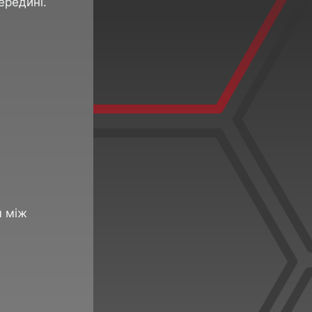
ередині.
м між