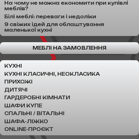
На чому не можна економити при купівлі
меблів?
Білі меблі: переваги і недоліки
9 свіжих ідей для облаштування
маленької кухні
МЕБЛІ НА ЗАМОВЛЕННЯ
КУХНІ
КУХНІ КЛАСИЧНІ, НЕОКЛАСИКА
ПРИХОЖІ
ДИТЯЧІ
ГАРДЕРОБНІ КІМНАТИ
ШАФИ КУПЕ
СПАЛЬНІ / ВІТАЛЬНІ
ШАФА-ЛІЖКО
ONLINE-ПРОЄКТ