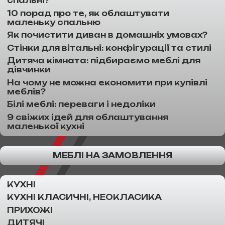
спальні?
10 порад про те, як облаштувати
маленьку спальню
Як почистити диван в домашніх умовах?
Стінки для вітальні: конфігурації та стилі
Дитяча кімната: підбираємо меблі для
дівчинки
На чому не можна економити при купівлі
меблів?
Білі меблі: переваги і недоліки
9 свіжих ідей для облаштування
маленької кухні
МЕБЛІ НА ЗАМОВЛЕННЯ
КУХНІ
КУХНІ КЛАСИЧНІ, НЕОКЛАСИКА
ПРИХОЖІ
ДИТЯЧІ