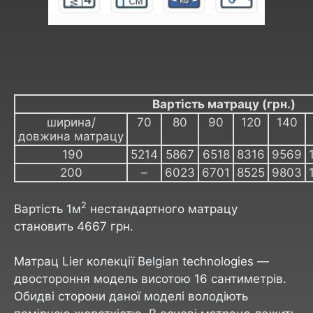
Вартість матрацу (грн.)
ширина/
70
80
90
120
140
довжина матрацу
190
5214
5867
6518
8316
9569
200
–
6023
6701
8525
9803
2
Вартість 1м
нестандартного матрацу
становить 4667 грн.
Матрац Lier колекції Belgian technologies —
двостороння модель висотою 16 сантиметрів.
Обидві сторони даної моделі володіють