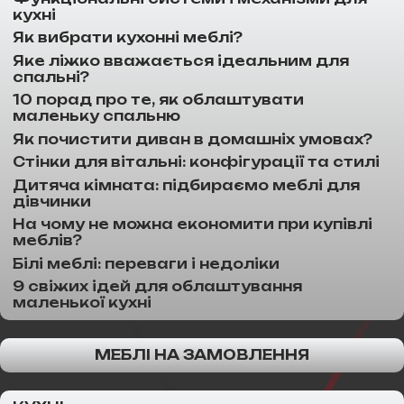
кухні
Як вибрати кухонні меблі?
Яке ліжко вважається ідеальним для
спальні?
10 порад про те, як облаштувати
маленьку спальню
Як почистити диван в домашніх умовах?
Стінки для вітальні: конфігурації та стилі
Дитяча кімната: підбираємо меблі для
дівчинки
На чому не можна економити при купівлі
меблів?
Білі меблі: переваги і недоліки
9 свіжих ідей для облаштування
маленької кухні
МЕБЛІ НА ЗАМОВЛЕННЯ