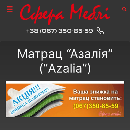
Матрац “Азалія”
(“Azalia”)