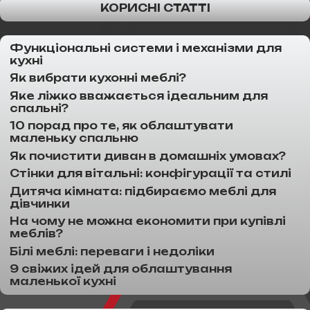
КОРИСНІ СТАТТІ
Функціональні системи і механізми для
кухні
Як вибрати кухонні меблі?
Яке ліжко вважається ідеальним для
спальні?
10 порад про те, як облаштувати
маленьку спальню
Як почистити диван в домашніх умовах?
Стінки для вітальні: конфігурації та стилі
Дитяча кімната: підбираємо меблі для
дівчинки
На чому не можна економити при купівлі
меблів?
Білі меблі: переваги і недоліки
9 свіжих ідей для облаштування
маленької кухні