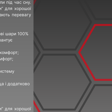
и під час сну.
и” для хорошої
дають перевагу
ові шари 100%
рантує
 комфорт;
мфорт;
систему
ца і додатково
и” для хорошої