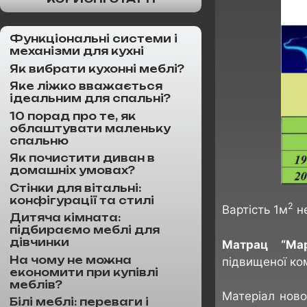
Функціональні системи і
механізми для кухні
Як вибрати кухонні меблі?
Яке ліжко вважається
ідеальним для спальні?
10 порад про те, як
облаштувати маленьку
спальню
Як почистити диван в
домашніх умовах?
Стінки для вітальні:
конфігурації та стилі
2
Вартість 1м
не
Дитяча кімната:
підбираємо меблі для
дівчинки
Матрац “Марс
На чому не можна
підвищеної ком
економити при купівлі
меблів?
Матеріал ново
Білі меблі: переваги і