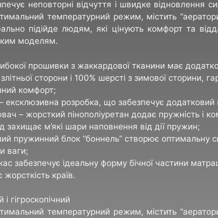
зпечує неповторні відчуття і швидке відновлення сил
тимальний температурний режим, містить “аератор
деально підійде людям, які цінують комфорт та від
тким моделям.
либокої прошивки з жаккардової тканини має додатк
злітньої сторони і 100% шерсті з зимової сторини, га
нний комфорт;
 – ексклюзивна розробка, що забезпечує додатковий
ач – жорсткий пінополіуретан додає пружність і ко
 захищає м’які шари наповнення від дії пружин;
ний пружинний блок “боннель” створює оптимальну 
и ваги;
ас забезпечує ідеальну форму бічної частини матра
 жорсткість країв.
 і гігроскопічний
тимальний температурний режим, містить “аератор