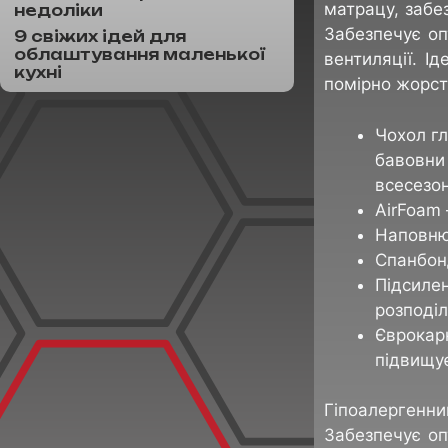
матрацу, забе
недоліки
Забезпечує оп
9 свіжих ідей для
облаштування маленької
вентиляції. І
кухні
помірно жорс
Чохол г
бавовни 
всесезо
AirFoam
Наповнюв
Спанбонд
Підсиле
розподіл
Єврокарк
підвищує
Гіпоалергенний
Забезпечує оп