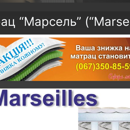
ац “Марсель” (“Marseil