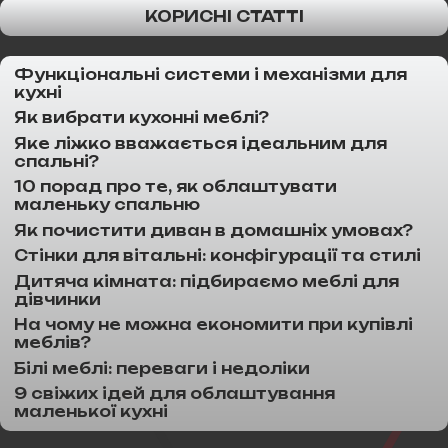
КОРИСНІ СТАТТІ
Функціональні системи і механізми для
кухні
Як вибрати кухонні меблі?
Яке ліжко вважається ідеальним для
спальні?
10 порад про те, як облаштувати
маленьку спальню
Як почистити диван в домашніх умовах?
Стінки для вітальні: конфігурації та стилі
Дитяча кімната: підбираємо меблі для
дівчинки
На чому не можна економити при купівлі
меблів?
Білі меблі: переваги і недоліки
9 свіжих ідей для облаштування
маленької кухні