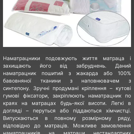
Наматрацники подовжують життя матраца і
захищають його від забруднень. Даний
наматрацник пошитий з жакарда або 100%
бавовняної тканини з наповнювачем з
синтепону. Зручні продумані кріплення – кутові
гумові фіксатори, закріплюють наматрацник по
краях на матрацах будь-якої висоти. Легкі в
догляді – перуться або піддаються хімчистці.
Випускаються в повному розмірному ряду,
відповідно до матраців. Можливе замовлення
наматрацників на матраци нестандартних