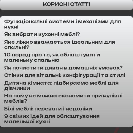
КОРИСНІ СТАТТІ
Функціональні системи і механізми для
кухні
Як вибрати кухонні меблі?
Яке ліжко вважається ідеальним для
спальні?
10 порад про те, як облаштувати
маленьку спальню
Як почистити диван в домашніх умовах?
Стінки для вітальні: конфігурації та стилі
Дитяча кімната: підбираємо меблі для
дівчинки
На чому не можна економити при купівлі
меблів?
Білі меблі: переваги і недоліки
9 свіжих ідей для облаштування
маленької кухні