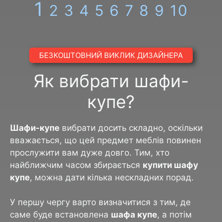
1
2
3
4
5
6
7
8
9
10
БЕЗКОШТОВНИЙ ВИКЛИК ДИЗАЙНЕРА
Як вибрати шафи-
купе?
Шафи-купе
вибрати досить складно, оскільки
вважається, що цей предмет меблів повинен
прослужити вам дуже довго. Тим, хто
найближчим часом збирається
купити шафу
купе
, можна дати кілька нескладних порад.
У першу чергу варто визначитися з тим, де
саме буде встановлена
шафа купе
, а потім