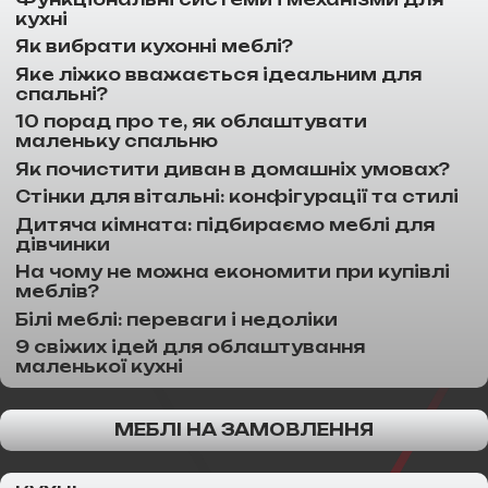
кухні
Як вибрати кухонні меблі?
Яке ліжко вважається ідеальним для
спальні?
10 порад про те, як облаштувати
маленьку спальню
Як почистити диван в домашніх умовах?
Стінки для вітальні: конфігурації та стилі
Дитяча кімната: підбираємо меблі для
дівчинки
На чому не можна економити при купівлі
меблів?
Білі меблі: переваги і недоліки
9 свіжих ідей для облаштування
маленької кухні
МЕБЛІ НА ЗАМОВЛЕННЯ