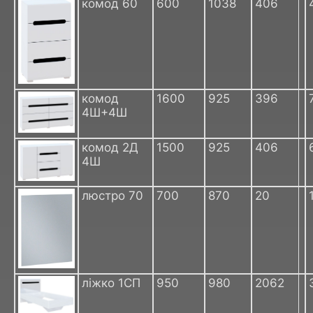
комод 60
600
1038
406
комод
1600
925
396
4Ш+4Ш
комод 2Д
1500
925
406
4Ш
люстро 70
700
870
20
ліжко 1СП
950
980
2062