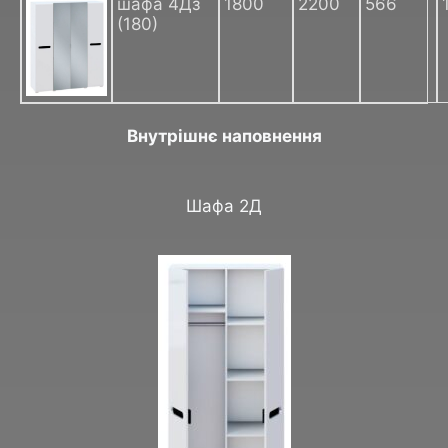
шафа 4Дз
1800
2200
566
(180)
Внутрішнє наповнення
Шафа 2Д