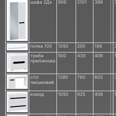
шафа 2Дз
900
2101
396
полка 105
1050
200
196
тумба
500
430
406
приліжкова
стіл
1280
760
602
письмовий
комод
1050
925
406