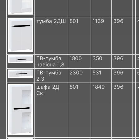
тумба 2ДШ
801
1139
396
ТВ-тумба
1800
350
396
навісна 1,8
ТВ-тумба
2300
531
396
2,3
шафа 2Д
801
1849
396
Ск