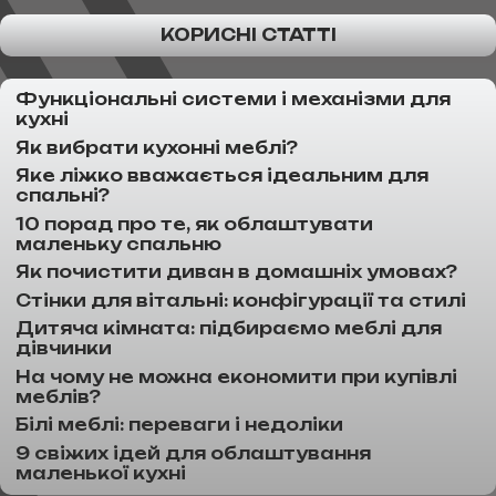
КОРИСНІ СТАТТІ
Функціональні системи і механізми для
кухні
Як вибрати кухонні меблі?
Яке ліжко вважається ідеальним для
спальні?
10 порад про те, як облаштувати
маленьку спальню
Як почистити диван в домашніх умовах?
Стінки для вітальні: конфігурації та стилі
Дитяча кімната: підбираємо меблі для
дівчинки
На чому не можна економити при купівлі
меблів?
Білі меблі: переваги і недоліки
9 свіжих ідей для облаштування
маленької кухні