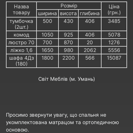
Розмір
Назва
Ціна
товару
(грн.)
ширина
висота
глибина
тумбочка
500
430
406
3485
(2шт.)
комод
1050
925
406
5078
люстро 70
700
870
20
1276
ліжко 1,6
1650
980
2062
5556
шафа 4Дз
1800
2200
566
15087
(180)
Світ Меблів (м. Умань)
Просимо звернути увагу, що спальня не
укомплектована матрацом та ортопедичною
основою.