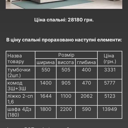
Ціна спальні: 28180 грн.
В ціну спальні прораховано наступні елементи:
Розмір
Назва
Ціна
товару
(грн.)
ширина
висота
глибина
тумбочки
550
505
400
3331
(2шт.)
комод
1400
905
470
5777
3Ш+3Ш
ліжко 2-сп
1644
1100
2062
5123
1,6
шафа 4Дз
1800
2200
590
13949
(180)