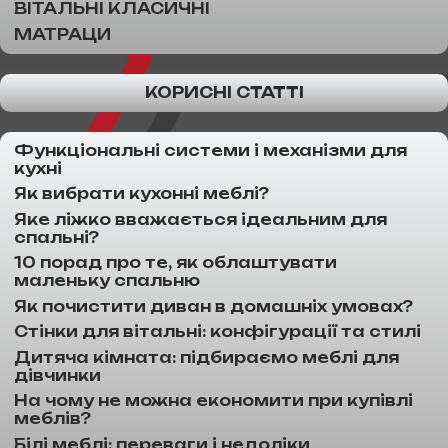
ВІТАЛЬНІ КЛАСИЧНІ
МАТРАЦИ
КОРИСНІ СТАТТІ
Функціональні системи і механізми для
кухні
Як вибрати кухонні меблі?
Яке ліжко вважається ідеальним для
спальні?
10 порад про те, як облаштувати
маленьку спальню
Як почистити диван в домашніх умовах?
Стінки для вітальні: конфігурації та стилі
Дитяча кімната: підбираємо меблі для
дівчинки
На чому не можна економити при купівлі
меблів?
Білі меблі: переваги і недоліки