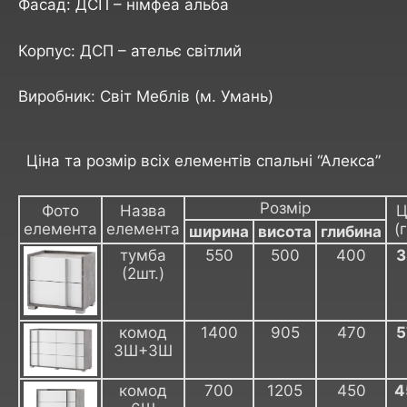
Фасад: ДСП – німфеа альба
Корпус: ДСП – ательє світлий
Виробник: Світ Меблів (м. Умань)
Ціна та розмір всіх елементів спальні “Алекса”​
Розмір
Фото
Назва
Ц
елемента
елемента
(
ширина
висота
глибина
тумба
550
500
400
3
(2шт.)
комод
1400
905
470
5
3Ш+3Ш
комод
700
1205
450
4