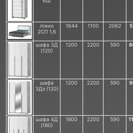
6Ш
ліжко
1644
1100
2062
5
2СП 1,6
шафа 3Д
1200
2200
590
8
(120)
шафа
1200
2200
590
9
3Дз (120)
шафа 4Д
1800
2200
590
1
(180)