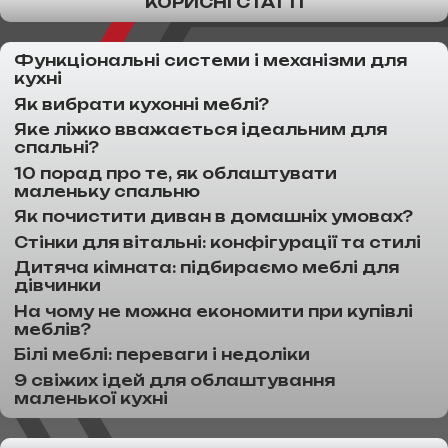
КОРИСНІ СТАТТІ
Функціональні системи і механізми для
кухні
Як вибрати кухонні меблі?
Яке ліжко вважається ідеальним для
спальні?
10 порад про те, як облаштувати
маленьку спальню
Як почистити диван в домашніх умовах?
Стінки для вітальні: конфігурації та стилі
Дитяча кімната: підбираємо меблі для
дівчинки
На чому не можна економити при купівлі
меблів?
Білі меблі: переваги і недоліки
9 свіжих ідей для облаштування
маленької кухні