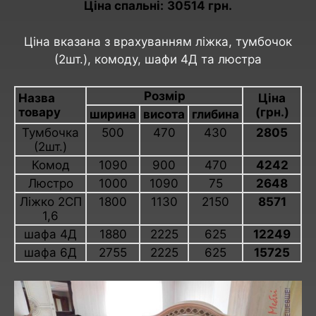
Ціна спальні:
30514 грн.
Ціна вказана з врахуванням ліжка, тумбочок
(2шт.), комоду, шафи 4Д та люстра
Розмір
Назва
Ціна
товару
(грн.)
ширина
висота
глибина
Тумбочка
500
470
430
2805
(2шт.)
Комод
1090
900
470
4242
Люстро
1000
1090
75
2648
Ліжко 2СП
1800
1130
2150
8571
1,6
шафа 4Д
1880
2225
625
12249
шафа 6Д
2755
2225
625
15725