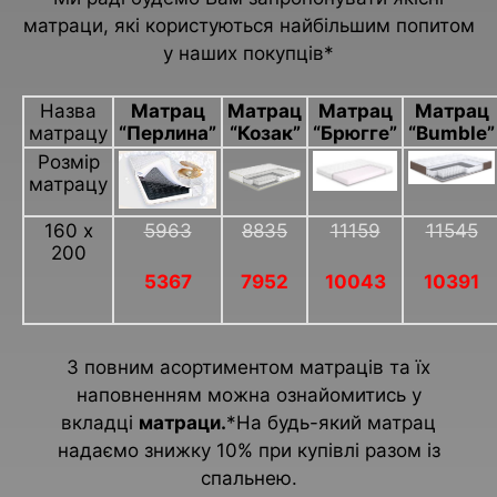
матраци, які користуються найбільшим попитом
у наших покупців*
Назва
Матрац
Матрац
Матрац
Матрац
матрацу
“Перлина”
“Козак”
“Брюгге”
“Bumble”
Розмір
матрацу
160 х
5963
8835
11159
11545
200
5367
7952
10043
10391
З повним асортиментом матраців та їх
наповненням можна ознайомитись у
вкладці
матраци.
*На будь-який матрац
надаємо знижку 10% при купівлі разом із
спальнею.