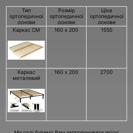
Тип
Розмір
Ціна
ортопедичної
ортопедичної
ортопедичної
основи
основи
основи
Каркас СМ
160 х 200
1550
Каркас
160 х 200
2700
металевий
Ми раді будемо Вам запропонувати якісні