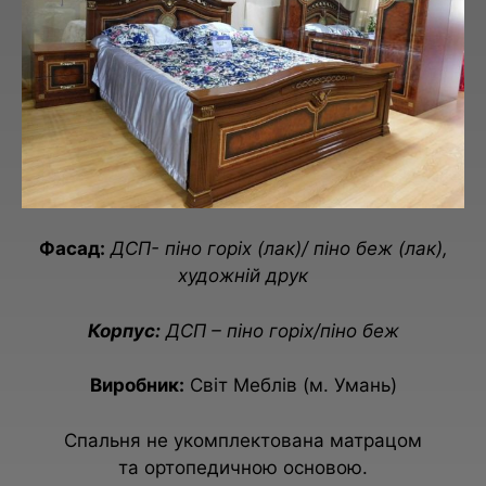
Фасад:
ДСП- піно горіх (лак)/ піно беж (лак),
художній друк
Корпус:
ДСП – піно горіх/піно беж
Виробник:
Світ Меблів (м. Умань)
Спальня не укомплектована
матрацом
та
ортопедичною основою
.