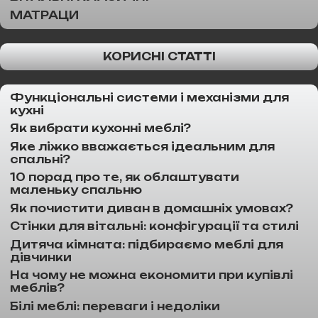
МАТРАЦИ
КОРИСНІ СТАТТІ
Функціональні системи і механізми для
кухні
Як вибрати кухонні меблі?
Яке ліжко вважається ідеальним для
спальні?
10 порад про те, як облаштувати
маленьку спальню
Як почистити диван в домашніх умовах?
Стінки для вітальні: конфігурації та стилі
Дитяча кімната: підбираємо меблі для
дівчинки
На чому не можна економити при купівлі
меблів?
Білі меблі: переваги і недоліки