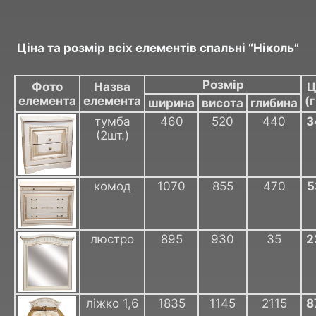
Ціна та розмір всіх елементів спальні “Ніколь”
Розмір
Фото
Назва
Ц
елемента
елемента
(г
ширина
висота
глибина
тумба
460
520
440
3
(2шт.)
комод
1070
855
470
5
люстро
895
930
35
2
ліжко 1,6
1835
1145
2115
8