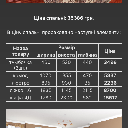
Ціна спальні: 35386 грн.
В ціну спальні прораховано наступні елементи:
Розмір
Назва
Ціна
товару
ширина
висота
глибина
тумбочка
460
520
440
3496
(2шт.)
комод
1070
855
470
5337
люстро
895
930
35
2236
ліжко 1,6
1835
1145
2115
8700
шафа 4Д
1780
2300
580
15617