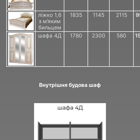
ліжко 1,6
1835
1145
2115
9
з м’яким
бильцем
шафа 4Д
1780
2300
580
1
Внутрішня будова шаф