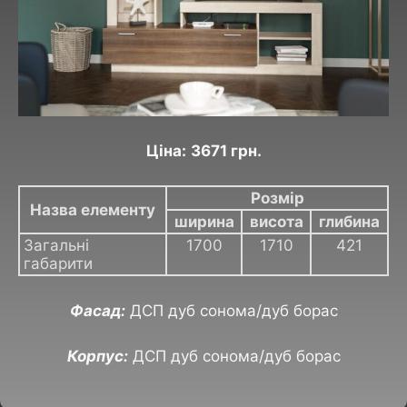
Ціна:
3671 грн.
Розмір
Назва елементу
ширина
висота
глибина
Загальні
1700
1710
421
габарити
Фасад:
ДСП дуб сонома/дуб борас
Корпус:
ДСП дуб сонома/дуб борас