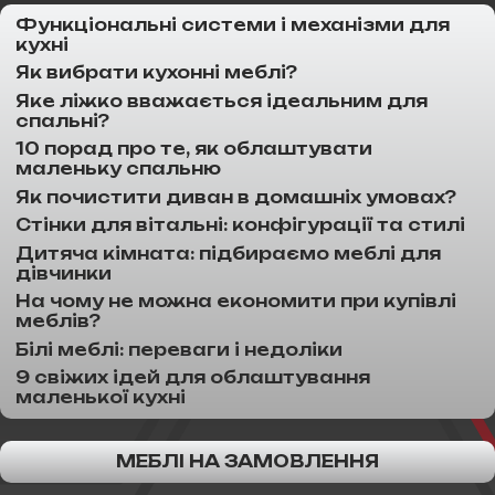
Функціональні системи і механізми для
кухні
Як вибрати кухонні меблі?
Яке ліжко вважається ідеальним для
спальні?
10 порад про те, як облаштувати
маленьку спальню
Як почистити диван в домашніх умовах?
Стінки для вітальні: конфігурації та стилі
Дитяча кімната: підбираємо меблі для
дівчинки
На чому не можна економити при купівлі
меблів?
Білі меблі: переваги і недоліки
9 свіжих ідей для облаштування
маленької кухні
МЕБЛІ НА ЗАМОВЛЕННЯ