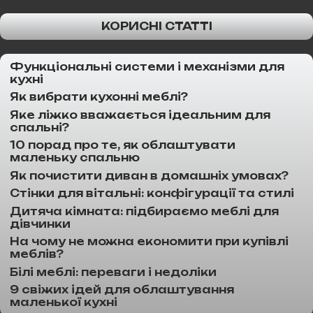
КОРИСНІ СТАТТІ
Функціональні системи і механізми для
кухні
Як вибрати кухонні меблі?
Яке ліжко вважається ідеальним для
спальні?
10 порад про те, як облаштувати
маленьку спальню
Як почистити диван в домашніх умовах?
Стінки для вітальні: конфігурації та стилі
Дитяча кімната: підбираємо меблі для
дівчинки
На чому не можна економити при купівлі
меблів?
Білі меблі: переваги і недоліки
9 свіжих ідей для облаштування
маленької кухні