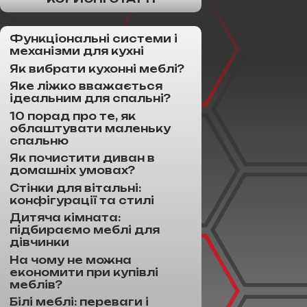
Функціональні системи і
механізми для кухні
Як вибрати кухонні меблі?
Яке ліжко вважається
ідеальним для спальні?
10 порад про те, як
облаштувати маленьку
спальню
Як почистити диван в
домашніх умовах?
Стінки для вітальні:
конфігурації та стилі
Дитяча кімната:
підбираємо меблі для
дівчинки
На чому не можна
економити при купівлі
меблів?
Білі меблі: переваги і