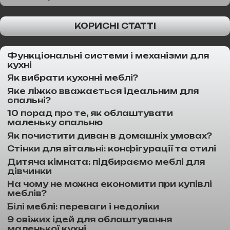
КОРИСНІ СТАТТІ
Функціональні системи і механізми для
кухні
Як вибрати кухонні меблі?
Яке ліжко вважається ідеальним для
спальні?
10 порад про те, як облаштувати
маленьку спальню
Як почистити диван в домашніх умовах?
Стінки для вітальні: конфігурації та стилі
Дитяча кімната: підбираємо меблі для
дівчинки
На чому не можна економити при купівлі
меблів?
Білі меблі: переваги і недоліки
9 свіжих ідей для облаштування
маленької кухні