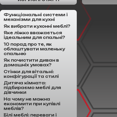
Функціональні системи і
механізми для кухні
Як вибрати кухонні меблі?
Яке ліжко вважається
ідеальним для спальні?
10 порад про те, як
облаштувати маленьку
спальню
Як почистити диван в
домашніх умовах?
Стінки для вітальні:
конфігурації та стилі
Дитяча кімната:
підбираємо меблі для
дівчинки
На чому не можна
економити при купівлі
меблів?
Білі меблі: переваги і