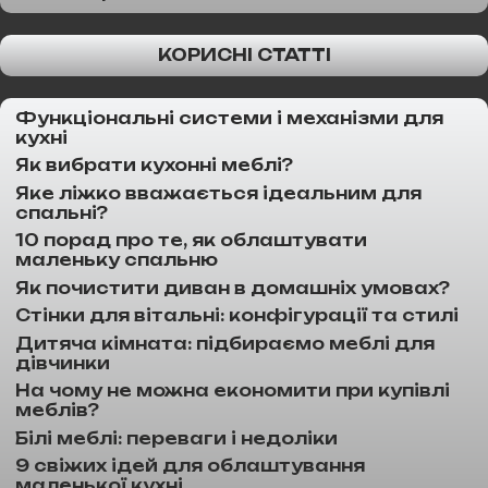
КОРИСНІ СТАТТІ
Функціональні системи і механізми для
кухні
Як вибрати кухонні меблі?
Яке ліжко вважається ідеальним для
спальні?
10 порад про те, як облаштувати
маленьку спальню
Як почистити диван в домашніх умовах?
Стінки для вітальні: конфігурації та стилі
Дитяча кімната: підбираємо меблі для
дівчинки
На чому не можна економити при купівлі
меблів?
Білі меблі: переваги і недоліки
9 свіжих ідей для облаштування
маленької кухні