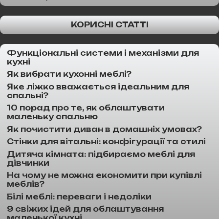
КОРИСНІ СТАТТІ
Функціональні системи і механізми для
кухні
Як вибрати кухонні меблі?
Яке ліжко вважається ідеальним для
спальні?
10 порад про те, як облаштувати
маленьку спальню
Як почистити диван в домашніх умовах?
Стінки для вітальні: конфігурації та стилі
Дитяча кімната: підбираємо меблі для
дівчинки
На чому не можна економити при купівлі
меблів?
Білі меблі: переваги і недоліки
9 свіжих ідей для облаштування
маленької кухні