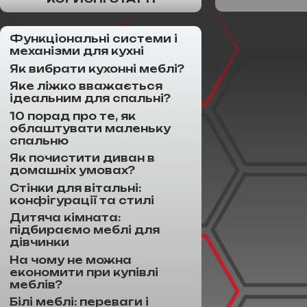
Функціональні системи і
механізми для кухні
Як вибрати кухонні меблі?
Яке ліжко вважається
ідеальним для спальні?
10 порад про те, як
облаштувати маленьку
спальню
Як почистити диван в
домашніх умовах?
Стінки для вітальні:
конфігурації та стилі
Дитяча кімната:
підбираємо меблі для
дівчинки
На чому не можна
економити при купівлі
меблів?
Білі меблі: переваги і