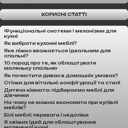
КОРИСНІ СТАТТІ
Функціональні системи і механізми для
кухні
Як вибрати кухонні меблі?
Яке ліжко вважається ідеальним для
спальні?
10 порад про те, як облаштувати
маленьку спальню
Як почистити диван в домашніх умовах?
Стінки для вітальні: конфігурації та стилі
Дитяча кімната: підбираємо меблі для
дівчинки
На чому не можна економити при купівлі
меблів?
Білі меблі: переваги і недоліки
9 свіжих ідей для облаштування
маленької кухні