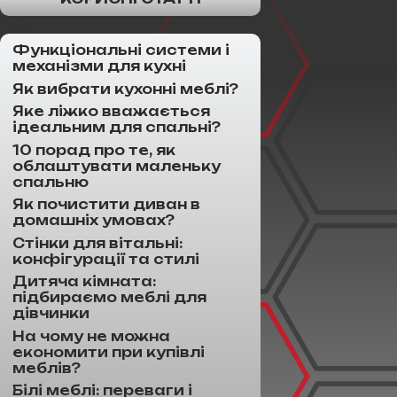
Функціональні системи і
механізми для кухні
Як вибрати кухонні меблі?
Яке ліжко вважається
ідеальним для спальні?
10 порад про те, як
облаштувати маленьку
спальню
Як почистити диван в
домашніх умовах?
Стінки для вітальні:
конфігурації та стилі
Дитяча кімната:
підбираємо меблі для
дівчинки
На чому не можна
економити при купівлі
меблів?
Білі меблі: переваги і