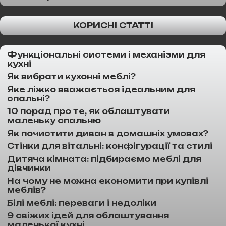
КОРИСНІ СТАТТІ
Функціональні системи і механізми для
кухні
Як вибрати кухонні меблі?
Яке ліжко вважається ідеальним для
спальні?
10 порад про те, як облаштувати
маленьку спальню
Як почистити диван в домашніх умовах?
Стінки для вітальні: конфігурації та стилі
Дитяча кімната: підбираємо меблі для
дівчинки
На чому не можна економити при купівлі
меблів?
Білі меблі: переваги і недоліки
9 свіжих ідей для облаштування
маленької кухні