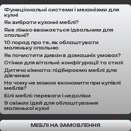
Функціональні системи і механізми для
кухні
Як вибрати кухонні меблі?
Яке ліжко вважається ідеальним для
спальні?
10 порад про те, як облаштувати
маленьку спальню
Як почистити диван в домашніх умовах?
Стінки для вітальні: конфігурації та стилі
Дитяча кімната: підбираємо меблі для
дівчинки
На чому не можна економити при купівлі
меблів?
Білі меблі: переваги і недоліки
9 свіжих ідей для облаштування
маленької кухні
МЕБЛІ НА ЗАМОВЛЕННЯ