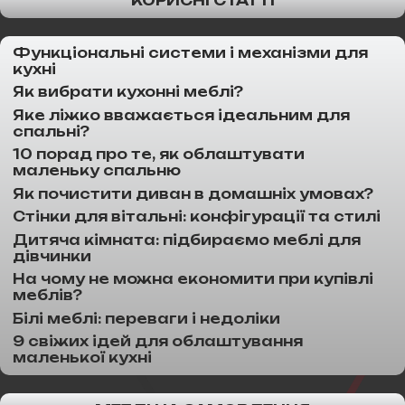
КОРИСНІ СТАТТІ
Функціональні системи і механізми для
кухні
Як вибрати кухонні меблі?
Яке ліжко вважається ідеальним для
спальні?
10 порад про те, як облаштувати
маленьку спальню
Як почистити диван в домашніх умовах?
Стінки для вітальні: конфігурації та стилі
Дитяча кімната: підбираємо меблі для
дівчинки
На чому не можна економити при купівлі
меблів?
Білі меблі: переваги і недоліки
9 свіжих ідей для облаштування
маленької кухні