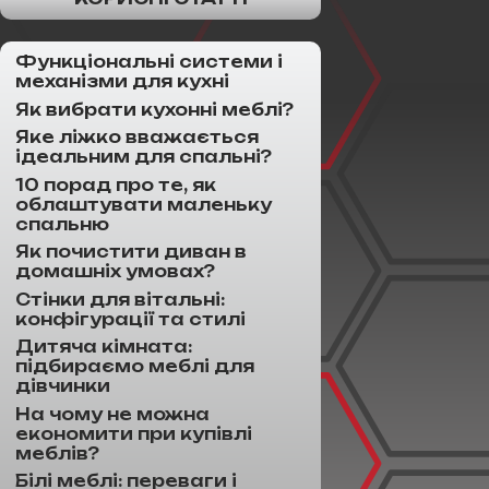
Функціональні системи і
механізми для кухні
Як вибрати кухонні меблі?
Яке ліжко вважається
ідеальним для спальні?
10 порад про те, як
облаштувати маленьку
спальню
Як почистити диван в
домашніх умовах?
Стінки для вітальні:
конфігурації та стилі
Дитяча кімната:
підбираємо меблі для
дівчинки
На чому не можна
економити при купівлі
меблів?
Білі меблі: переваги і