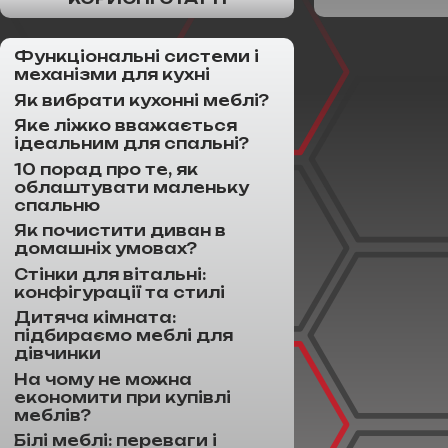
Функціональні системи і
механізми для кухні
Як вибрати кухонні меблі?
Яке ліжко вважається
ідеальним для спальні?
10 порад про те, як
облаштувати маленьку
спальню
Як почистити диван в
домашніх умовах?
Стінки для вітальні:
конфігурації та стилі
Дитяча кімната:
підбираємо меблі для
дівчинки
На чому не можна
економити при купівлі
меблів?
Білі меблі: переваги і