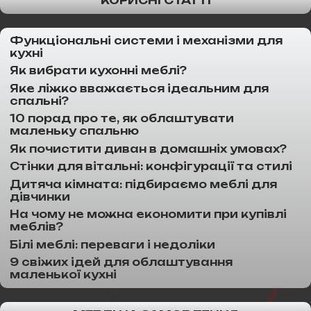
КОРИСНІ СТАТТІ
Функціональні системи і механізми для
кухні
Як вибрати кухонні меблі?
Яке ліжко вважається ідеальним для
спальні?
10 порад про те, як облаштувати
маленьку спальню
Як почистити диван в домашніх умовах?
Стінки для вітальні: конфігурації та стилі
Дитяча кімната: підбираємо меблі для
дівчинки
На чому не можна економити при купівлі
меблів?
Білі меблі: переваги і недоліки
9 свіжих ідей для облаштування
маленької кухні