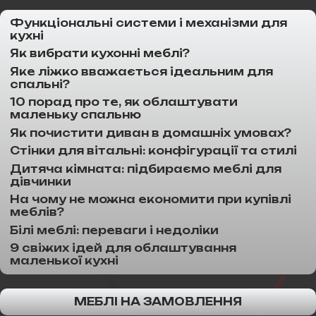
Функціональні системи і механізми для
кухні
Як вибрати кухонні меблі?
Яке ліжко вважається ідеальним для
спальні?
10 порад про те, як облаштувати
маленьку спальню
Як почистити диван в домашніх умовах?
Стінки для вітальні: конфігурації та стилі
Дитяча кімната: підбираємо меблі для
дівчинки
На чому не можна економити при купівлі
меблів?
Білі меблі: переваги і недоліки
9 свіжих ідей для облаштування
маленької кухні
МЕБЛІ НА ЗАМОВЛЕННЯ