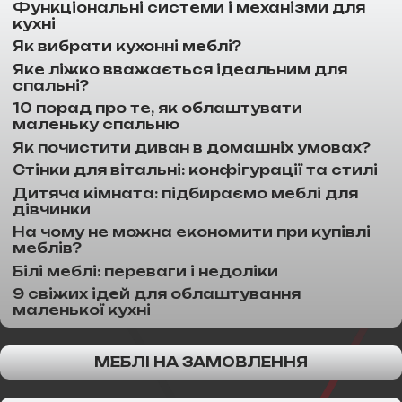
Функціональні системи і механізми для
кухні
Як вибрати кухонні меблі?
Яке ліжко вважається ідеальним для
спальні?
10 порад про те, як облаштувати
маленьку спальню
Як почистити диван в домашніх умовах?
Стінки для вітальні: конфігурації та стилі
Дитяча кімната: підбираємо меблі для
дівчинки
На чому не можна економити при купівлі
меблів?
Білі меблі: переваги і недоліки
9 свіжих ідей для облаштування
маленької кухні
МЕБЛІ НА ЗАМОВЛЕННЯ