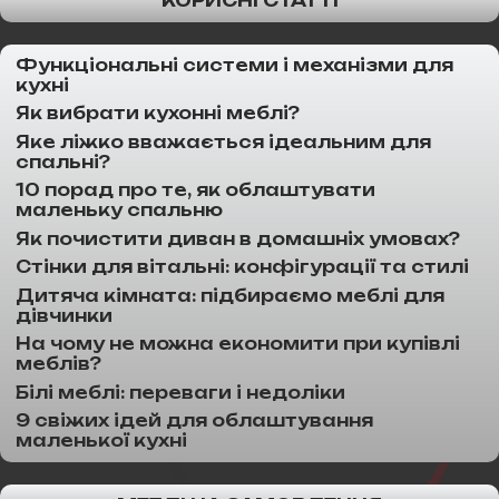
КОРИСНІ СТАТТІ
Функціональні системи і механізми для
кухні
Як вибрати кухонні меблі?
Яке ліжко вважається ідеальним для
спальні?
10 порад про те, як облаштувати
маленьку спальню
Як почистити диван в домашніх умовах?
Стінки для вітальні: конфігурації та стилі
Дитяча кімната: підбираємо меблі для
дівчинки
На чому не можна економити при купівлі
меблів?
Білі меблі: переваги і недоліки
9 свіжих ідей для облаштування
маленької кухні