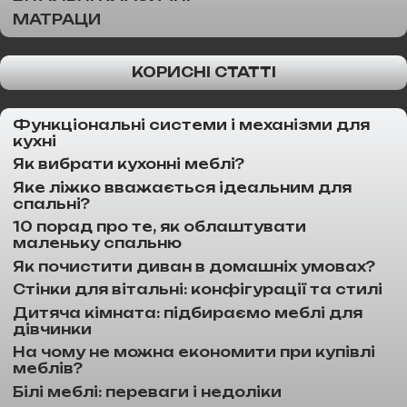
МАТРАЦИ
КОРИСНІ СТАТТІ
Функціональні системи і механізми для
кухні
Як вибрати кухонні меблі?
Яке ліжко вважається ідеальним для
спальні?
10 порад про те, як облаштувати
маленьку спальню
Як почистити диван в домашніх умовах?
Стінки для вітальні: конфігурації та стилі
Дитяча кімната: підбираємо меблі для
дівчинки
На чому не можна економити при купівлі
меблів?
Білі меблі: переваги і недоліки