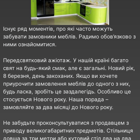
Існує ряд моментів, про які часто можуть
забувати замовники меблів. Радимо обов’язково з
ними ознайомитися.
Передсвятковий ажіотаж. У нашій країні багато
свят на будь-який смак, але є загальні. Новий рік,
8 березня, день закоханих. Якщо ви хочете
приурочити замовлення меблів до одного з них,
будь ласка, зробіть це заздалегідь. Особливо це
стосується Нового року. Наша порада –
замовляйте за два місяці до Нового року.
Не забудьте проконсультуватися з продавцем з
приводу великогабаритних предметів. Стільниця
довша за три метри або кутовий стіл два на два