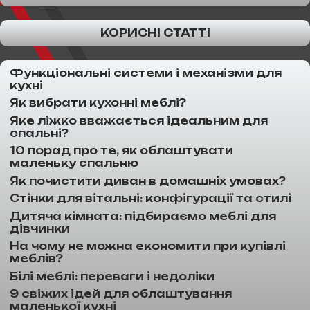
КОРИСНІ СТАТТІ
Функціональні системи і механізми для
кухні
Як вибрати кухонні меблі?
Яке ліжко вважається ідеальним для
спальні?
10 порад про те, як облаштувати
маленьку спальню
Як почистити диван в домашніх умовах?
Стінки для вітальні: конфігурації та стилі
Дитяча кімната: підбираємо меблі для
дівчинки
На чому не можна економити при купівлі
меблів?
Білі меблі: переваги і недоліки
9 свіжих ідей для облаштування
маленької кухні